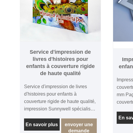
Service d'impression de
livres d'histoires pour
Impr
enfants à couverture rigide
enfan
de haute qualité
Impress
Service d'impression de livres
couvert
d'histoires pour enfants à
mm Page
couverture rigide de haute qualité,
couvert
impression Sunnywell spécialisée
Matt Pap
dans l'impression de livres pour
fin de 
En sav
enfants à couverture rigide, avec
d'art a
En savoir plus
envoyer une
demande
votre propre travail de conception
de 2 mm