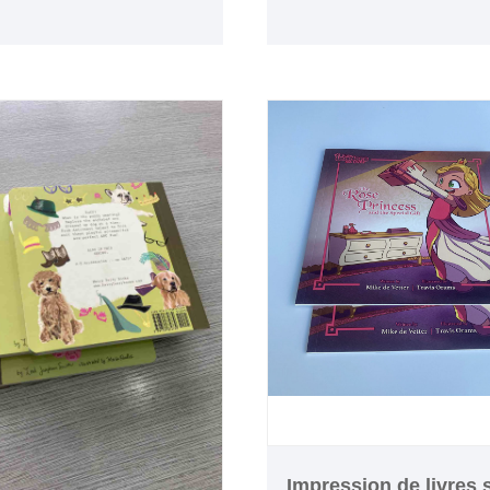
avec section cousue
ure de plastification de
0pcs --2.8usd / pc
Impression de livres s