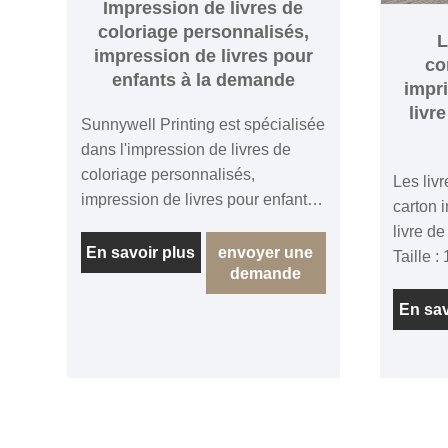
Impression de livres de
coloriage personnalisés,
L
impression de livres pour
co
enfants à la demande
impr
livr
Sunnywell Printing est spécialisée
dans l'impression de livres de
coloriage personnalisés,
Les liv
impression de livres pour enfants
carton 
à la demande, nos livres de
livre de
coloriage pour enfants sont
En savoir plus
envoyer une
Taille 
demande
fabriqués avec du papier blanc
Texte+C
offset 100 g/m² FSC, reliure point
compren
En sav
à cheval ou reliure parfaite,
tableau
couverture de livre de coloriage
plastifi
avec papier cartonné 250-300
pages Re
g/m², impression couleur et petit
reliure 
MOQ, les livres pour enfants
coin ro