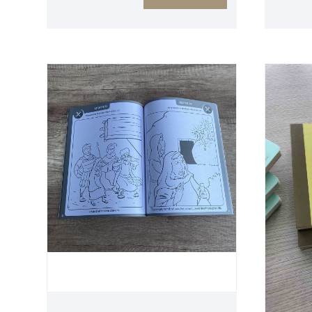
de livres pour enfants, nous
rigide 
pouvons imprimer et relier de
Couvert
haute qualité et vous envoyer,
Matt 50
avant les livres de masse, nous
ferons l'échantillon de livre pour
enfants pour votre approbation, le
livre pour enfants peut être à
couverture rigide et à couverture
souple, notre MOQ est de 500
pièces, nous avons une riche
expérience dans l'impression de
livres pour enfants de haute
qualité, notre prix est très
économique.