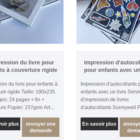
ession du livre pour
Impression d'autocol
ts à couverture rigide
pour enfants avec un
ion du livre pour enfants à
Impression d'autocollants 
ure rigide Taille: 190x235
enfants avec un livre Servi
s: 24 pages + fin +
d'impression de livres
ure Papier: 157gsm Art
d'autocollants Sunnywell P
er à l'intérieur Fiche de
est spécialisée dans l'imp
200gsm Art Matt 157gsm
d'autocollants et de livres 
oir plus
envoyer une
En savoir plus
envoye
demande
dema
vec couverture de planche
enfants.
 Liaison à couverture