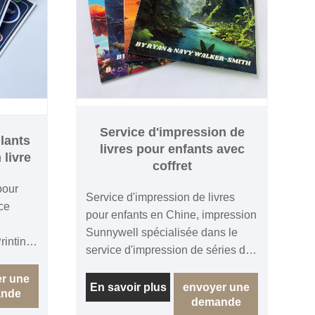
Service d'impression de
lants
livres pour enfants avec
 livre
coffret
pour
Service d'impression de livres
ce
pour enfants en Chine, impression
Sunnywell spécialisée dans le
rinting
service d'impression de séries de
ression
livres pour enfants, les livres pour
pour
r une
enfants sont à couverture souple
En savoir plus
envoyer une
nde
demande
ou rigide avec un étui, au lieu d'un