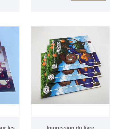
étui, nous pouvons également
utiliser une boîte-cadeau, les
pages intérieures sont imprimées
avec des couleurs riches sur du
papier couché respectueux de
l'environnement, le temps de
production des livres pour enfants
est d'environ 8 à 10 jours, un
échantillon sera fourni avant le
livre de masse et nous fournissons
un service d'expédition porte à
porte. bienvenue à nous contacter
avec le fournisseur d'usine de
livres pour enfants Sunnywell,
merci !
ur les
Impression du livre