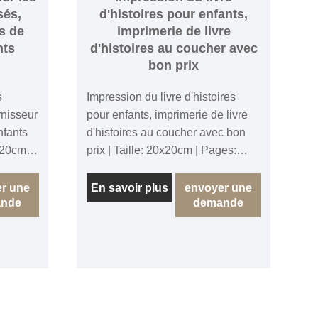
sés,
d'histoires pour enfants,
s de
imprimerie de livre
nts
d'histoires au coucher avec
bon prix
s
Impression du livre d'histoires
rnisseur
pour enfants, imprimerie de livre
nfants
d'histoires au coucher avec bon
x20cm |
prix | Taille: 20x20cm | Pages:
re |
32pages + couverture | Texte:
4 + 0, |
papier d'art 120gsm, 4 + 0, |
r une
En savoir plus
envoyer une
nde
demande
4,
Couverture: 250g d'art, 4 + 4,
iure:
stratification brillante. | Reliure:
couverture souple