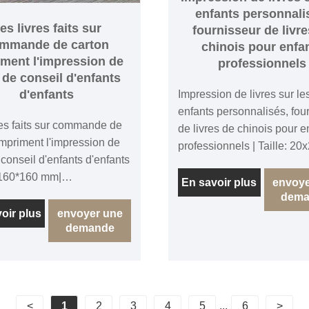
enfants personnali
es livres faits sur
fournisseur de livre
mmande de carton
chinois pour enfa
iment l'impression de
professionnels
e de conseil d'enfants
d'enfants
Impression de livres sur le
enfants personnalisés, fou
res faits sur commande de
de livres de chinois pour e
impriment l'impression de
professionnels | Taille: 20
 conseil d'enfants d'enfants
Pages: 32pages + couvertu
: 160*160 mm|
Texte: papier d'art 120gsm, 
En savoir plus
envoye
ouverture : 10 pages
dema
Couverture: 250g d'art, 4 + 
ant une couverture, un
oir plus
envoyer une
stratification brillante. | Rel
demande
 blanc 350 g/m², 4/4C,
couverture souple
cation mate pour toutes les
liure : reliure à plat,
à plat pour livre cartonné,
nd Papier écologique FSC,
<
1
2
3
4
5
...
6
>