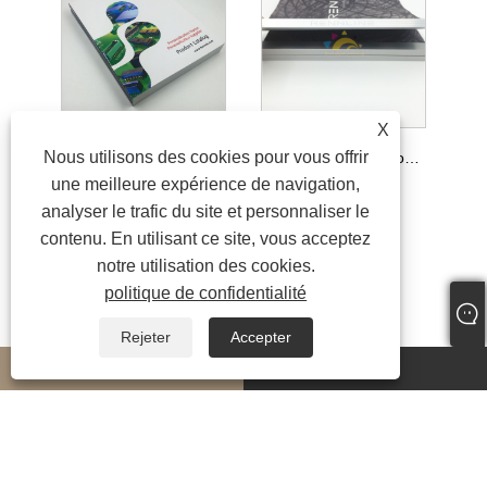
X
Nous utilisons des cookies pour vous offrir
Impression du catalogue de produits Harwin avec une couleur parfaite avec une reliure parfaite
Impression du catalogue de liaison à la colonne vertébrale de la colonne vertébrale
une meilleure expérience de navigation,
analyser le trafic du site et personnaliser le
contenu. En utilisant ce site, vous acceptez
notre utilisation des cookies.
politique de confidentialité
Rejeter
Accepter
whatsapp
E-mail
Copyright © 2023 Shenzhen Sunnywell Printing Co., Ltd. Tous droits réservés.
Links
|
Sitemap
|
RSS
|
XML
|