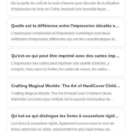
pas seulement des visuels étonnants,
De la partie du coût de la main-d'œuvre pour discuter de la situation
économiserons vos frais et votre
mais donnent également la priorité au
d'impression du livre en Chine, trouvant une nouvelle façon
expédition à la livraison de temps. Un
bien-être de la planète. Que vous soyez
d'imprimer des livres en Chine.
échantillon de brocure gratuit est
un créateur indépendant ou une maison
disponible.
Quelle est la différence entre l'impression décalée et l'impression numérique?
d'édition, choisir Sunnywell pour votre
impression graphique d'impression
L'impression compensée et l'impression numérique sont deux
signifie faire un choix responsable et
méthodes d'impression différentes qui ont des caractéristiques et
durable sans compromettre la qualité
des avantages différents. Différentes entreprises peuvent utiliser
exceptionnelle de votre produit final.
différentes méthodes d'impression.
Qu'est-ce qui peut être imprimé avec des cartes imprimées?
L'impression des cartes peut imprimer une variété d'articles, y
compris, mais sans s'y limiter, les cartes de voeux, les cartes
postales, les signets, les peintures décoratives, les notes collantes,
les cahiers, les mémos, etc. Ces articles imprimés sont non
Crafting Magical Worlds: The Art of HardCover Children's Book Imprimée
seulement pratiques, mais présentent également une créativité et un
goût uniques personnels.
Crafting Magical Worlds: The Art of HardCover Children's Book
Imprimée Les livres pour enfants ont le pouvoir enchanteur de
déclencher l'imagination, d'inspirer la créativité et d'insulser un
amour de la lecture à vie. Parmi les différents éléments qui
Qu’est-ce qui distingue les livres à couverture rigide dans le secteur de l’édition ?
contribuent à la magie de ces trésors littéraires, le choix de
l'impression, en particulier au format à couverture rigide, joue un
Les livres à couverture rigide, également connus sous le nom de
rôle central. Explorons l'art et la signification de l'impression du livre
livres cartonnés ou reliés, représentent le plus haut niveau de